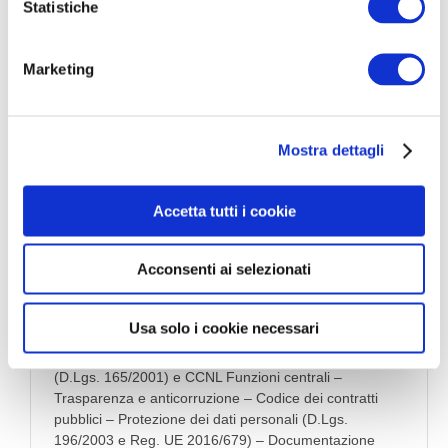
o
Statistiche
n
Manuale Concorso Unico
e
Marketing
Funzionari Ripam 2025/2026 –
d
e
MIMIT
l
Mostra dettagli
c
38,00€
36,10€
o
Serie:
Manuali Concorso Unico Funzionari Ripam nei
n
Ministeri 2025/2026
Accetta tutti i cookie
s
Tag:
Manuali Concorsi Ministero del Lavoro
,
Manuali
e
Concorsi Ministero delle Imprese e del Made in Italy
MIMIT
,
Manuali Concorsi MIT
Acconsenti ai selezionati
n
s
Manuale per la preparazione
– Diritto costituzionale –
o
Usa solo i cookie necessari
Diritto amministrativo – Procedimento amministrativo e
diritto di accesso (L. 241/1990) – Pubblico impiego
(D.Lgs. 165/2001) e CCNL Funzioni centrali –
Trasparenza e anticorruzione – Codice dei contratti
pubblici – Protezione dei dati personali (D.Lgs.
196/2003 e Reg. UE 2016/679) – Documentazione