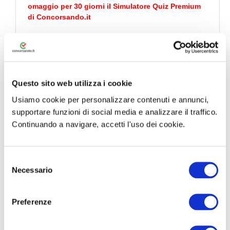
omaggio per 30 giorni il Simulatore Quiz Premium
di
Concorsando.it
Altre informazioni →
Acquista con
Simulatore Quiz in
Questo sito web utilizza i cookie
omaggio
Usiamo cookie per personalizzare contenuti e annunci,
supportare funzioni di social media e analizzare il traffico.
Continuando a navigare, accetti l'uso dei cookie.
S
Necessario
e
l
e
Preferenze
z
i