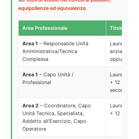
equipollenze ed equivalenze
.
Area Professionale
Titolo richi
Area 1
– Responsabile Unità
Laurea magis
Amministrativa/Tecnica
anzianità ne
Complessa
oppure laure
Area 1
– Capo Unità /
Laurea magis
Professional
+ 12 mesi, 
secondaria 
Area 2
– Coordinatore, Capo
Laurea magis
Unità Tecnica, Specialista,
+ 12 mesi, 
Addetto all’Esercizio, Capo
Operatore