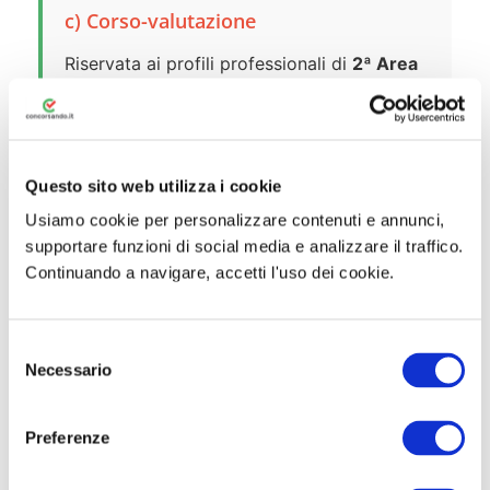
c) Corso-valutazione
Riservata ai profili professionali di
2ª Area
(solo parametro 193 STA – Specialista
Tecnico Amministrativo),
3ª e 4ª Area
. La
graduatoria si forma sulla base di:
Questo sito web utilizza i cookie
Scheda di valutazione aziendale
;
Usiamo cookie per personalizzare contenuti e annunci,
Partecipazione a corsi di formazione
supportare funzioni di social media e analizzare il traffico.
Continuando a navigare, accetti l'uso dei cookie.
(se organizzati dall’azienda);
Colloquio attitudinale
, finalizzato ad
accertare requisiti, capacità e idoneità
S
Necessario
e
per le specifiche mansioni.
l
e
Preferenze
⚠️ Trasferimenti d’ufficio:
in caso di
z
particolari esigenze organizzative e
i