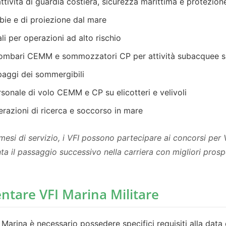
ttività di guardia costiera, sicurezza marittima e protezio
bie e di proiezione dal mare
li per operazioni ad alto rischio
ombari CEMM e sommozzatori CP per attività subacquee sp
aggi dei sommergibili
sonale di volo CEMM e CP su elicotteri e velivoli
razioni di ricerca e soccorso in mare
i di servizio, i VFI possono partecipare ai concorsi per V
ta il passaggio successivo nella carriera con migliori prospe
entare VFI Marina Militare
I Marina è necessario possedere specifici requisiti alla data