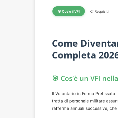
🎯 Cos’è il VFI
📋 Requisiti
Come Diventar
Completa 202
🎯 Cos’è un VFI nell
Il Volontario in Ferma Prefissata I
tratta di personale militare assu
rafferme annuali successive, che c