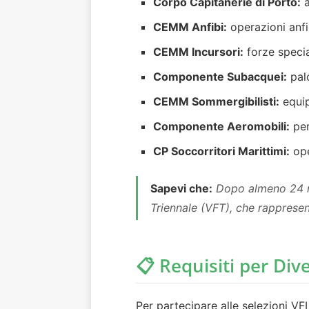
Corpo Capitanerie di Porto:
a
CEMM Anfibi:
operazioni anfi
CEMM Incursori:
forze specia
Componente Subacquei:
pal
CEMM Sommergibilisti:
equip
Componente Aeromobili:
per
CP Soccorritori Marittimi:
ope
Sapevi che:
Dopo almeno 24 mes
Triennale (VFT), che rappresen
📋 Requisiti per Div
Per partecipare alle selezioni VF