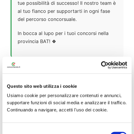
tue possibilità di successo! Il nostro team è
al tuo fianco per supportarti in ogni fase
del percorso concorsuale.
In bocca al lupo per i tuoi concorsi nella
provincia BAT! 🍀
I concorsi in primo piano e i bandi
in uscita nella provincia
Questo sito web utilizza i cookie
Usiamo cookie per personalizzare contenuti e annunci,
Di seguito le
guide
relative ai più importanti
supportare funzioni di social media e analizzare il traffico.
Continuando a navigare, accetti l'uso dei cookie.
concorsi
banditi di recente.
S