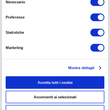
Necessario
e
l
e
Preferenze
z
i
o
Statistiche
n
e
Concorso OSS Puglia – Come superare la
Marketing
d
prova pratica
e
l
Mostra dettagli
c
o
n
Accetta tutti i cookie
s
e
Acconsenti ai selezionati
n
s
o