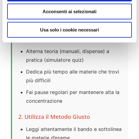
tue possibilità di successo:
e
Acconsenti ai selezionati
n
1. Organizza lo Studio in Modo Efficace
s
o
Usa solo i cookie necessari
Crea un
piano di studio settimanale
realistico e sostenibile
Alterna teoria (manuali, dispense) a
pratica (simulatore quiz)
Dedica più tempo alle materie che trovi
più difficili
Fai pause regolari per mantenere alta la
concentrazione
2. Utilizza il Metodo Giusto
Leggi attentamente il bando e sottolinea
le materie d’esame