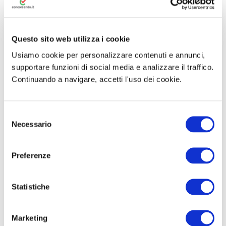
CUI È POSSIBILE PARTECIPARE.
RICONTROLLA QUESTA PAGINA NEI
PROSSIMI GIORNI.
Questo sito web utilizza i cookie
Usiamo cookie per personalizzare contenuti e annunci,
supportare funzioni di social media e analizzare il traffico.
Continuando a navigare, accetti l'uso dei cookie.
🚀 Risorse per la
Preparazione
S
Necessario
e
Concorsando.it ti offre strumenti
l
completi per prepararti al meglio ai
e
Preferenze
z
concorsi pubblici a Pistoia:
i
o
Statistiche
📝 Simulatore Quiz
n
e
Marketing
🎓 Corsi Online
d