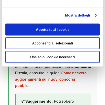
e
l
📚 Manuali
Mostra dettagli
c
o
n
Accetta tutti i cookie
s
e
🔔 Resta Aggiornato sui
Acconsenti ai selezionati
n
Concorsi
s
o
Usa solo i cookie necessari
Per scoprire come ricevere una notifica
quando saranno pubblicati nuovi
Concorsi
Pistoia
, consulta la guida
Come ricevere
aggiornamenti sui nuovi concorsi
pubblici
.
💡 Suggerimento:
Potrebbero