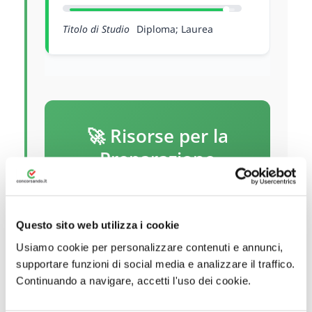
Titolo di Studio
Diploma; Laurea
🚀 Risorse per la
Preparazione
Concorsando.it ti offre strumenti
completi per prepararti al meglio ai
Questo sito web utilizza i cookie
concorsi nella provincia di
Usiamo cookie per personalizzare contenuti e annunci,
Pordenone:
supportare funzioni di social media e analizzare il traffico.
Continuando a navigare, accetti l'uso dei cookie.
📝 Simulatore Quiz