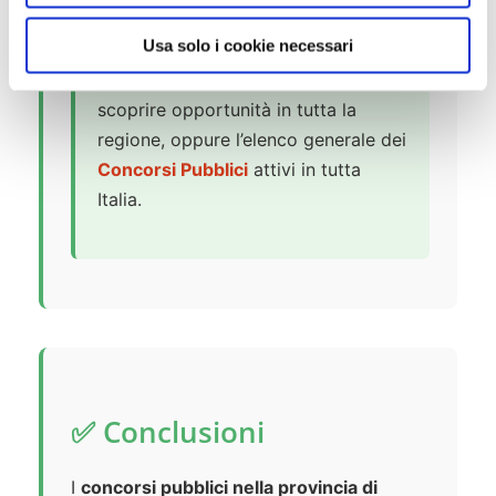
s
💡 Suggerimento:
Potrebbe
o
Usa solo i cookie necessari
interessarti anche la pagina
Concorsi in Friuli Venezia Giulia
per
scoprire opportunità in tutta la
regione, oppure l’elenco generale dei
Concorsi Pubblici
attivi in tutta
Italia.
✅ Conclusioni
I
concorsi pubblici nella provincia di