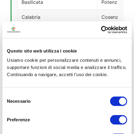
Basilicata
Potenza
Calabria
Cosenza
Crotone
Reggio Calabr
Questo sito web utilizza i cookie
Usiamo cookie per personalizzare contenuti e annunci,
Campania
Avellino
supportare funzioni di social media e analizzare il traffico.
Continuando a navigare, accetti l'uso dei cookie.
Napoli
Salerno
S
Necessario
e
Emilia-Romagna
Bologna
l
e
Preferenze
Forlì-Cesena
z
i