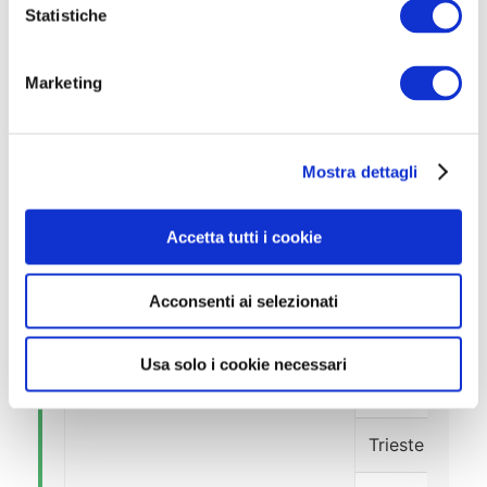
Modena
o
Statistiche
n
Parma
e
Marketing
d
Piacenza
e
l
Mostra dettagli
Ravenna
c
o
n
Reggio Emilia
Accetta tutti i cookie
s
e
Rimini
Acconsenti ai selezionati
n
s
Friuli-Venezia Giulia
Gorizia
o
Usa solo i cookie necessari
Pordenone
Trieste