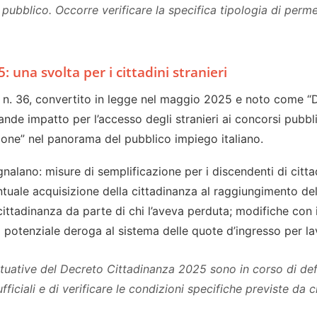
 pubblico. Occorre verificare la specifica tipologia di perme
: una svolta per i cittadini stranieri
 n. 36, convertito in legge nel maggio 2025 e noto come “
nde impatto per l’accesso degli stranieri ai concorsi pubblic
ione” nel panorama del pubblico impiego italiano.
egnalano: misure di semplificazione per i discendenti di cittad
ventuale acquisizione della cittadinanza al raggiungimento de
 cittadinanza da parte di chi l’aveva perduta; modifiche con 
a potenziale deroga al sistema delle quote d’ingresso per l
ttuative del Decreto Cittadinanza 2025 sono in corso di def
fficiali e di verificare le condizioni specifiche previste da