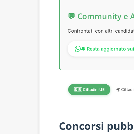
💬 Community e 
Confrontati con altri candida
🔔 Resta aggiornato sui
🇪🇺 Cittadini UE
🌍 Cittadi
Concorsi pubbl