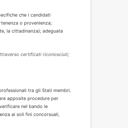
pecifiche che i candidati
partenenza o provenienza;
ente, la cittadinanza); adeguata
raverso certificati riconosciuti;
rofessionali tra gli Stati membri.
viare apposite procedure per
verificare nel bando le
za ai soli fini concorsuali,