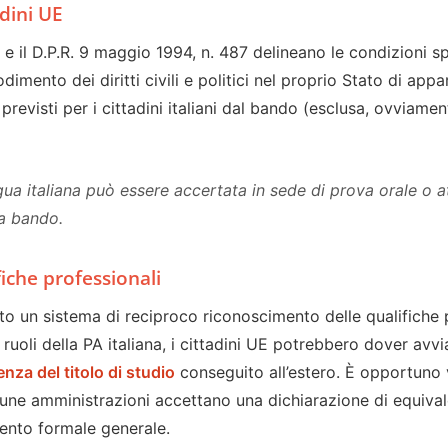
adini UE
4 e il D.P.R. 9 maggio 1994, n. 487 delineano le condizioni s
imento dei diritti civili e politici nel proprio Stato di ap
ti previsti per i cittadini italiani dal bando (esclusa, ovviam
a italiana può essere accertata in sede di prova orale o att
a bando.
iche professionali
ito un sistema di reciproco riconoscimento delle qualifiche p
i ruoli della PA italiana, i cittadini UE potrebbero dover av
nza del titolo di studio
conseguito all’estero. È opportuno 
cune amministrazioni accettano una dichiarazione di equivalen
ento formale generale.