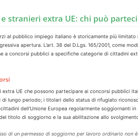
 e stranieri extra UE: chi può partec
erzi al pubblico impiego italiano è storicamente più limitato r
ressiva apertura. L’art. 38 del D.Lgs. 165/2001, come modif
one a concorsi pubblici a specifiche categorie di cittadini 
orsi
ni extra UE che possono partecipare ai concorsi pubblici ital
 lungo periodo; i titolari dello status di rifugiato riconosci
i cittadini dell’Unione Europea regolarmente soggiornanti in It
el titolo di soggiorno e la sua abilitazione allo svolgimento 
so di un permesso di soggiorno per lavoro ordinario non è d