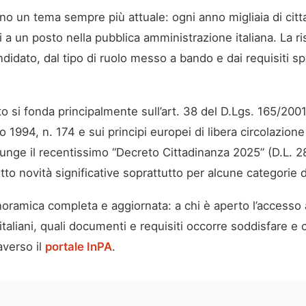
sono un tema sempre più attuale: ogni anno migliaia di citt
a un posto nella pubblica amministrazione italiana. La r
didato, dal tipo di ruolo messo a bando e dai requisiti spe
ento si fonda principalmente sull’art. 38 del D.Lgs. 165/20
 1994, n. 174 e sui principi europei di libera circolazione d
iunge il recentissimo “Decreto Cittadinanza 2025” (D.L. 2
to novità significative soprattutto per alcune categorie di
oramica completa e aggiornata: a chi è aperto l’accesso ai
ini italiani, quali documenti e requisiti occorre soddisfa
averso il
portale InPA
.