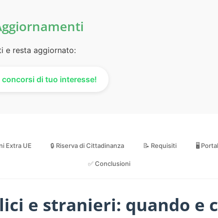
Aggiornamenti
ti e resta aggiornato:
 concorsi di tuo interesse!
ni Extra UE
🔒 Riserva di Cittadinanza
📝 Requisiti
🖥️ Port
✅ Conclusioni
ici e stranieri: quando e