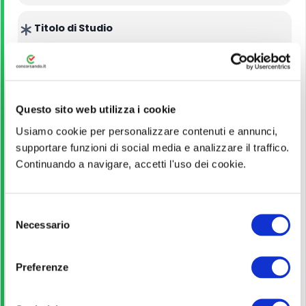
Titolo di Studio
Diploma
Guida alla partecipazione
Questo sito web utilizza i cookie
Usiamo cookie per personalizzare contenuti e annunci,
Leggi!
supportare funzioni di social media e analizzare il traffico.
Continuando a navigare, accetti l'uso dei cookie.
Pagina ufficiale
S
Necessario
Scopri di più
e
l
e
Preferenze
Bando di concorso
z
i