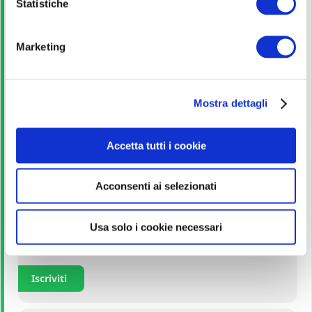
o
Statistiche
Scarica
n
e
Marketing
d
Guida allo studio
e
l
Leggi!
Mostra dettagli
c
o
n
Quiz
Accetta tutti i cookie
s
e
Acconsenti ai selezionati
n
Avvia esercitazione
s
o
Usa solo i cookie necessari
Corso Online
Iscriviti