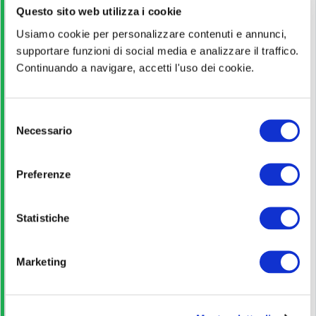
Titolo di Studio
Questo sito web utilizza i cookie
Usiamo cookie per personalizzare contenuti e annunci,
Licenza media
supportare funzioni di social media e analizzare il traffico.
Continuando a navigare, accetti l'uso dei cookie.
Guida alla partecipazione
S
Leggi
Necessario
e
l
e
Pagina ufficiale
Preferenze
z
i
Scopri di più
o
Statistiche
n
e
Bando di concorso
Marketing
d
e
l
Scarica