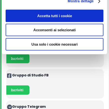
Mostra dettagli
c
o
Guida allo studio
n
Accetta tutti i cookie
s
e
Leggi
Acconsenti ai selezionati
n
s
o
Corso Online
Usa solo i cookie necessari
Iscriviti
Gruppo di Studio FB
Iscriviti
Gruppo Telegram