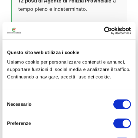
12 posti di Agente di Polizia Provinciale
a
tempo pieno e indeterminato.
Posti Disponibili e Ripartizione
I 12 posti sono così ripartiti nel tempo:
3 unità
per l’annualità 2025
Questo sito web utilizza i cookie
Usiamo cookie per personalizzare contenuti e annunci,
6 unità
per l’annualità 2026
supportare funzioni di social media e analizzare il traffico.
3 unità
per l’annualità 2027
Continuando a navigare, accetti l'uso dei cookie.
A questi potranno aggiungersi eventuali
ulteriori posti previsti nel PIAO 2026-2028.
S
Necessario
e
Riserve di Posti
l
e
Preferenze
Il bando prevede le seguenti
riserve di
z
posti
:
i