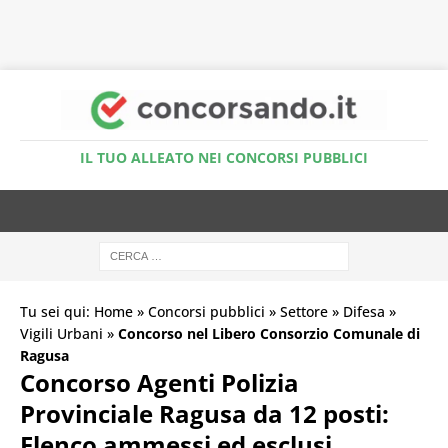
Accedi al Simulatore Quiz
IL TUO ALLEATO NEI CONCORSI PUBBLICI
Tu sei qui:
Home
»
Concorsi pubblici
»
Settore
»
Difesa
»
Vigili Urbani
»
Concorso nel Libero Consorzio Comunale di
Ragusa
Concorso Agenti Polizia
Provinciale Ragusa da 12 posti:
Elenco ammessi ed esclusi