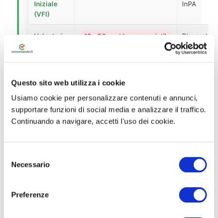
Iniziale
InPA
(VFI)
Volontari
18 – 30 anni (non compiuti)
Riservato a
in Ferma
ex VFP1/VF
Prefissata
4 anni
(VFP4)
Questo sito web utilizza i cookie
Usiamo cookie per personalizzare contenuti e annunci,
Marescialli
17 – 26 anni (non compiuti)
Accademia
(tutte le
Sottoufficia
supportare funzioni di social media e analizzare il traffico.
Armi)
Continuando a navigare, accetti l'uso dei cookie.
Ufficiali
17 – 22 anni (non compiuti)
Accademia
(tutte le
Militare /
S
Armi)
Navale /
Necessario
e
Aeronautic
l
e
Preferenze
→ Approfondisci:
Concorsi nell’Esercito
|
z
Marina Militare
|
Aeronautica Militare
i