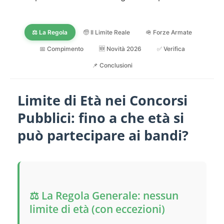
⚖️ La Regola
🧓 Il Limite Reale
🪖 Forze Armate
📅 Compimento
🆕 Novità 2026
✅ Verifica
📌 Conclusioni
Limite di Età nei Concorsi
Pubblici: fino a che età si
può partecipare ai bandi?
⚖️ La Regola Generale: nessun
limite di età (con eccezioni)