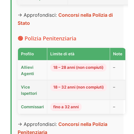
→ Approfondisci:
Concorsi nella Polizia di
Stato
🟢 Polizia Penitenziaria
Profilo
Limite di età
Note
Allievi
18 – 28 anni (non compiuti)
–
Agenti
Vice
18 – 32 anni (non compiuti)
–
Ispettori
Commissari
fino a 32 anni
–
→ Approfondisci:
Concorsi nella Polizia
Penitenziaria