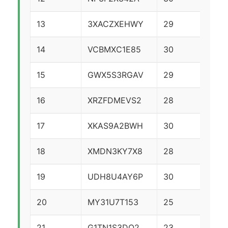
13
3XACZXEHWY
29
27
14
VCBMXC1E85
30
25
15
GWX5S3RGAV
29
24
16
XRZFDMEVS2
28
25
17
XKAS9A2BWH
30
22
18
XMDN3KY7X8
28
24
19
UDH8U4AY6P
30
21
20
MY31U7T153
25
26
21
G1TN1S3DQ2
23
21