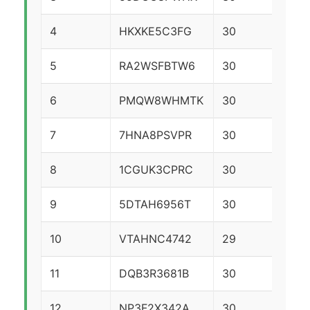
4
HKXKE5C3FG
30
29
5
RA2WSFBTW6
30
29
6
PMQW8WHMTK
30
28
7
7HNA8PSVPR
30
28
8
1CGUK3CPRC
30
28
9
5DTAH6956T
30
28
10
VTAHNC4742
29
28
11
DQB3R3681B
30
27
12
NP3F2X342A
30
26