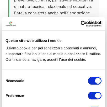
preventiva, curativa, palliativa e riabilitativa
di natura tecnica, relazionale ed educativa.
Poteva consistere anche nell’elaborazione
di Piani Assistenziali Individuali (PAI)
finalizzati al superamento di criticità
attraverso l’integrazione sociosanitaria e/o
di progetti socio-sanitari integrati di
Questo sito web utilizza i cookie
comunità. La prova poteva altresì vertere
Usiamo cookie per personalizzare contenuti e annunci,
su: gestione dei farmaci, degli apparecchi
supportare funzioni di social media e analizzare il traffico.
elettromedicali e degli ausili; igiene della
Continuando a navigare, accetti l'uso dei cookie.
comunità; normativa regionale e nazionale
in materia socio-assistenziale e sanitaria;
S
diritto costituzionale, amministrativo e del
Necessario
e
lavoro; normativa sulla privacy; normativa
l
sulla salute e sicurezza nei luoghi di lavoro.
e
Preferenze
La soglia minima per essere ammessi alla
z
prova orale era di 21/30.
i