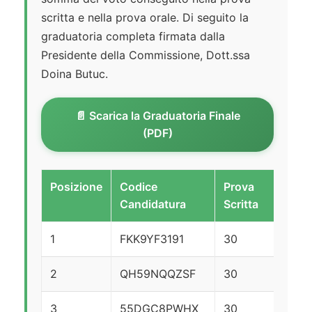
scritta e nella prova orale. Di seguito la
graduatoria completa firmata dalla
Presidente della Commissione, Dott.ssa
Doina Butuc.
📄 Scarica la Graduatoria Finale
(PDF)
Posizione
Codice
Prova
Pr
Candidatura
Scritta
Ora
1
FKK9YF3191
30
30
2
QH59NQQZSF
30
30
3
55DGC8PWHX
30
29