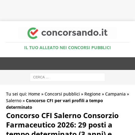
Accedi al Simulatore Quiz
IL TUO ALLEATO NEI CONCORSI PUBBLICI
Tu sei qui:
Home
»
Concorsi pubblici
»
Regione
»
Campania
»
Salerno
»
Concorso CFI per vari profili a tempo
determinato
Concorso CFI Salerno Consorzio
Farmaceutico 2026: 29 posti a
tempo determinato (3 anni) e