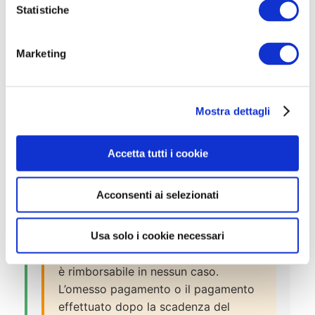
Aver effettuato il pagamento del
o
Statistiche
n
contributo di partecipazione di €5,00
e
tramite bonifico bancario intestato a
Marketing
d
“Consorzio Farmaceutico Intercomunale
e
di Salerno”, IBAN:
l
IT41A0837876200000000362328, con
Mostra dettagli
c
causale “Contributo selezione pubblica
o
n
29 posti diversi profili professionali CFI”
Accetta tutti i cookie
s
e indicando nome e cognome del
e
partecipante. La ricevuta di pagamento
Acconsenti ai selezionati
n
deve essere allegata alla domanda.
s
o
Usa solo i cookie necessari
⚠️ Importante:
L’importo versato non
è rimborsabile in nessun caso.
L’omesso pagamento o il pagamento
effettuato dopo la scadenza del