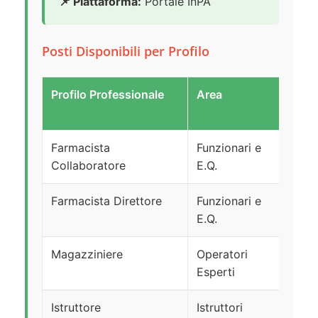
📌 Piattaforma:
Portale InPA
Posti Disponibili per Profilo
Profilo Professionale
Area
N.
Post
Farmacista
Funzionari e
12
Collaboratore
E.Q.
Farmacista Direttore
Funzionari e
3
E.Q.
Magazziniere
Operatori
10
Esperti
Istruttore
Istruttori
1