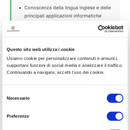
Conoscenza della lingua inglese e delle
principali applicazioni informatiche
(Office, internet, posta elettronica);
Possesso di casella di posta elettronica
ordinaria (PEO) o PEC;
Questo sito web utilizza i cookie
Non essere collocato in quiescenza;
Usiamo cookie per personalizzare contenuti e annunci,
Iscrizione all’Albo dei Farmacisti (solo
supportare funzioni di social media e analizzare il traffico.
Continuando a navigare, accetti l'uso dei cookie.
per i profili farmacista).
Per la presentazione della domanda è
S
altresì necessario:
Necessario
e
l
Essere muniti di
Identità Digitale (SPID,
e
CIE, CNS o eIDAS)
per l’accesso al
Preferenze
z
portale InPA;
i