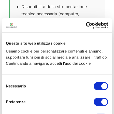
Disponibilità della strumentazione
tecnica necessaria (computer,
connessione stabile) nel caso di prova
scritta in modalità telematica da remoto;
Versamento della
tassa di concorso di €
Questo sito web utilizza i cookie
10,00
tramite PagoPA, con ricevuta
Usiamo cookie per personalizzare contenuti e annunci,
obbligatoriamente allegata alla
supportare funzioni di social media e analizzare il traffico.
domanda.
Continuando a navigare, accetti l'uso dei cookie.
⚠️ Attenzione alle riserve e
S
preferenze:
devono essere
Necessario
e
espressamente dichiarate nella
l
domanda di partecipazione. La
e
mancata dichiarazione esonera l’ente
Preferenze
z
da qualsiasi valutazione e determina
i