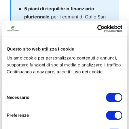
5 piani di riequilibrio finanziario
pluriennale
per i comuni di Colle San
Magno (FR), Aquino (FR), Portocannone
(CB), Paola (CS) e Urago D’Oglio (BS)
Gli esiti dei monitoraggi concernenti gli
Questo sito web utilizza i cookie
accordi con lo Stato dei comuni di
Usiamo cookie per personalizzare contenuti e annunci,
Potenza
e
Vibo Valentia
supportare funzioni di social media e analizzare il traffico.
Piani di estinzione del disavanzo
per i
Continuando a navigare, accetti l'uso dei cookie.
comuni di Melito di Napoli (NA) e
Nicotera (VV)
S
Necessario
e
l
e
Preferenze
📜 Storico Assunzioni COSFEL 2025
z
i