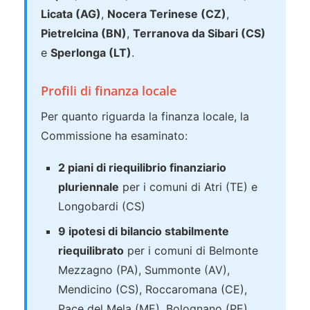
Licata (AG)
,
Nocera Terinese (CZ)
,
Pietrelcina (BN)
,
Terranova da Sibari (CS)
e
Sperlonga (LT)
.
Profili di finanza locale
Per quanto riguarda la finanza locale, la
Commissione ha esaminato:
2 piani di riequilibrio finanziario
pluriennale
per i comuni di Atri (TE) e
Longobardi (CS)
9 ipotesi di bilancio stabilmente
riequilibrato
per i comuni di Belmonte
Mezzagno (PA), Summonte (AV),
Mendicino (CS), Roccaromana (CE),
Pace del Mela (ME), Bolognano (PE),