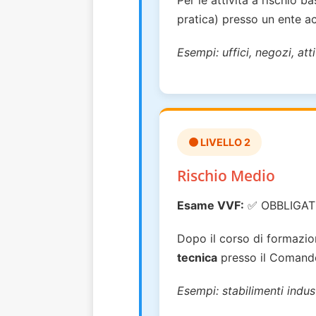
Per le attività a rischio 
pratica) presso un ente ac
Esempi: uffici, negozi, at
🟠 LIVELLO 2
Rischio Medio
Esame VVF:
✅ OBBLIGAT
Dopo il corso di formazi
tecnica
presso il Comando 
Esempi: stabilimenti indus