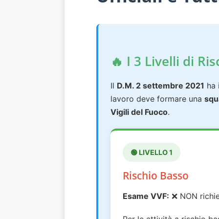
🔥 I 3 Livelli di 
Il
D.M. 2 settembre 2021
ha i
lavoro deve formare una
squ
Vigili del Fuoco
.
🟢 LIVELLO 1
Rischio Basso
Esame VVF:
❌ NON richi