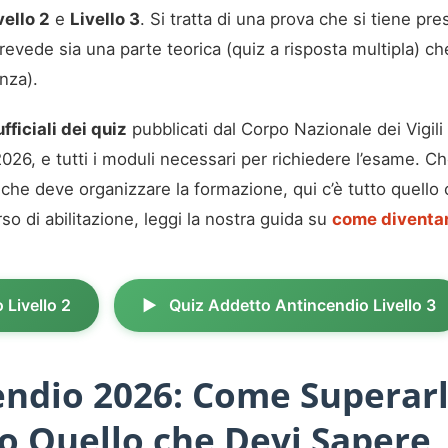
vello 2
e
Livello 3
. Si tratta di una prova che si tiene pr
evede sia una parte teorica (quiz a risposta multipla) che
nza).
fficiali dei quiz
pubblicati dal Corpo Nazionale dei Vigil
l 2026, e tutti i moduli necessari per richiedere l’esame. 
 che deve organizzare la formazione, qui c’è tutto quello
o di abilitazione, leggi la nostra guida su
come diventar
 Livello 2
Quiz Addetto Antincendio Livello 3
ndio 2026: Come Superarl
tto Quello che Devi Sapere