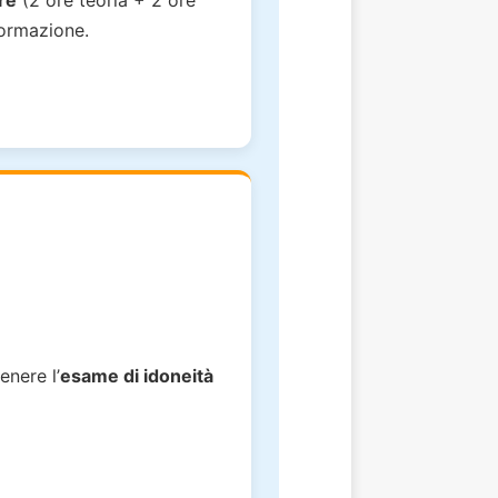
re
(2 ore teoria + 2 ore
formazione.
enere l’
esame di idoneità