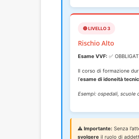
🔴 LIVELLO 3
Rischio Alto
Esame VVF:
✅ OBBLIGAT
Il corso di formazione du
l’
esame di idoneità tecni
Esempi: ospedali, scuole c
⚠️ Importante:
Senza l’att
svolgere
il ruolo di addet