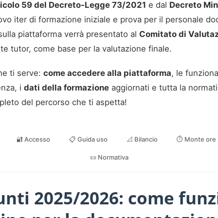
ticolo 59 del Decreto-Legge 73/2021
e dal
Decreto Min
vo iter di formazione iniziale e prova per il personale d
 sulla piattaforma verrà presentato al
Comitato di Valuta
te tutor, come base per la valutazione finale.
he ti serve:
come accedere alla piattaforma
, le funzion
enza, i
dati della formazione
aggiornati e tutta la normati
leto del percorso che ti aspetta!
🔐 Accesso
📋 Guida uso
📐 Bilancio
⏱️ Monte ore
📜 Normativa
unti 2025/2026: come funz