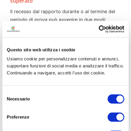
superato
Il recesso dal rapporto durante o al termine del
periodo di prova può avvenire in due modi:
Per volontà dell’amministrazione
: il
provvedimento di dispensa deve essere
motivato secondo quanto previsto dai CCNL
Questo sito web utilizza i cookie
(es. art. 25 CCNL Funzioni Locali). La
Usiamo cookie per personalizzare contenuti e annunci,
motivazione deve fare riferimento al
supportare funzioni di social media e analizzare il traffico.
Continuando a navigare, accetti l'uso dei cookie.
rendimento insufficiente o all’inadeguatezza
rispetto al profilo richiesto.
Per volontà del dipendente
: il lavoratore può
S
Necessario
e
dimettersi in qualsiasi momento, anche prima
l
della scadenza, senza obbligo di preavviso
e
salvo diversa previsione contrattuale.
Preferenze
z
i
In entrambi i casi, chi proveniva da un’altra