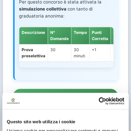
Per questo concorso è stata attivata la
simulazione collettiva
con tanto di
graduatoria anonima:
Descrizione
N°
Tempo
Punti
Punti
Domande
Corretta
Mancata
Prova
30
30
+1
-0.33
preselettiva
minuti
Accedi alla Banca Dati ASL 1 e 2
Questo sito web utilizza i cookie
Usiamo cookie per personalizzare contenuti e annunci,