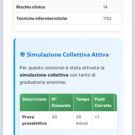
Rischio clinico
14
Tecniche infermieristiche
1152
🎯 Simulazione Collettiva Attiva
Per questo concorso è stata attivata la
simulazione collettiva
con tanto di
graduatoria anonima:
Descrizione
N°
Tempo
Punti
Punti
Domande
Corretta
Mancata
Prova
30
30
+1
-0.33
preselettiva
minuti