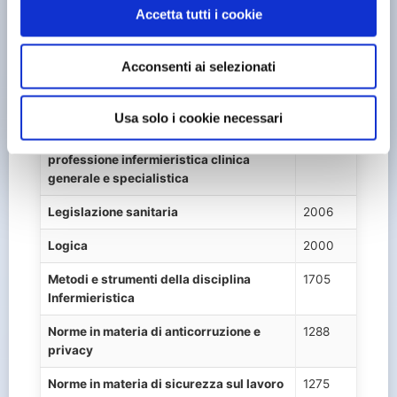
n
Cultura generale
1000
Accetta tutti i cookie
s
Etica e deontologia professionale
224
e
Acconsenti ai selezionati
n
Informatica
987
s
Inglese
994
o
Usa solo i cookie necessari
Legislazione e organizzazione della
1351
professione infermieristica clinica
generale e specialistica
Legislazione sanitaria
2006
Logica
2000
Metodi e strumenti della disciplina
1705
Infermieristica
Norme in materia di anticorruzione e
1288
privacy
Norme in materia di sicurezza sul lavoro
1275