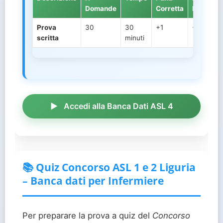
Domande
Corretta
Mancata
Prova
30
30
+1
-0.33
scritta
minuti
Accedi alla Banca Dati ASL 4
📚 Quiz Concorso ASL 1 e 2 Liguria
– Banca dati per Infermiere
Per preparare la prova a quiz del
Concorso