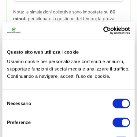
Nota: le simulazioni collettive sono impostate su
80
minuti
per allenare la gestione del tempo; la prova
ufficiale prevede
120 minuti
per i 60 quesiti. La soglia
di idoneità di 21/30 si riferisce alla valutazione in
trentesimi della prova ufficiale: fai sempre riferimento al
bando per le regole di attribuzione del punteggio.
Questo sito web utilizza i cookie
Usiamo cookie per personalizzare contenuti e annunci,
supportare funzioni di social media e analizzare il traffico.
🚀 Accedi al Simulatore Quiz
Continuando a navigare, accetti l'uso dei cookie.
S
Necessario
⚠️ ATTENZIONE: PENALIZZAZIONE ATTIVA
e
l
Le simulazioni riproducono la
e
Preferenze
penalizzazione per le risposte errate
:
z
+0,75 punti per ogni risposta corretta, 0
i