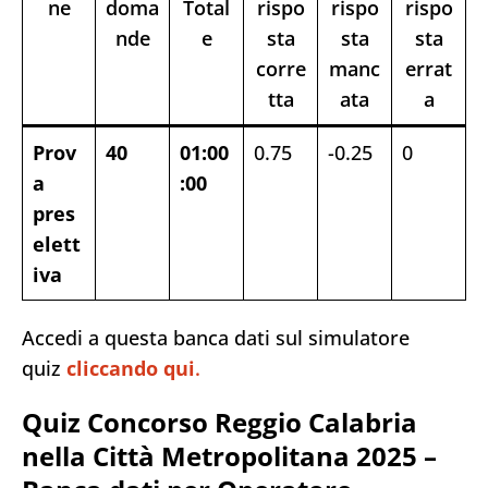
ne
doma
Total
rispo
rispo
rispo
nde
e
sta
sta
sta
corre
manc
errat
tta
ata
a
Prov
40
01:00
0.75
-0.25
0
a
:00
pres
elett
iva
Accedi a questa banca dati sul simulatore
quiz
cliccando qui
.
Quiz Concorso Reggio Calabria
nella Città Metropolitana 2025 –