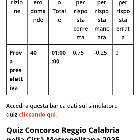
rizio
ero
o
per
per
per
ne
doma
Total
rispo
rispo
rispo
nde
e
sta
sta
sta
corre
manc
errat
tta
ata
a
Prov
40
01:00
0.75
-0.25
0
a
:00
pres
elett
iva
Accedi a questa banca dati sul simulatore
quiz
cliccando qui
.
Quiz Concorso Reggio Calabria
nella Città Metropolitana 2025 –