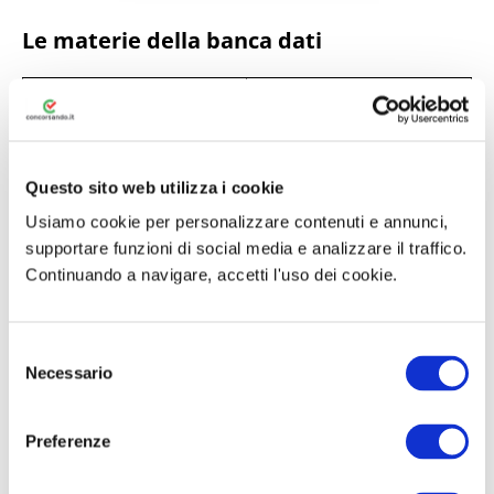
Le materie della banca dati
Materia
Numero quiz
Codice di
1000
comportamento dei
Questo sito web utilizza i cookie
dipendenti pubblici
Usiamo cookie per personalizzare contenuti e annunci,
supportare funzioni di social media e analizzare il traffico.
Diritto
3000
Continuando a navigare, accetti l'uso dei cookie.
amministrativo
Diritto penale, con
1000
S
Necessario
e
particolare
l
riferimento alla
e
Preferenze
disciplina dei reati
z
contro la Pubblica
i