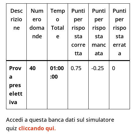
Desc
Num
Temp
Punti
Punti
Punti
rizio
ero
o
per
per
per
ne
doma
Total
rispo
rispo
rispo
nde
e
sta
sta
sta
corre
manc
errat
tta
ata
a
Prov
40
01:00
0.75
-0.25
0
a
:00
pres
elett
iva
Accedi a questa banca dati sul simulatore
quiz
cliccando qui
.