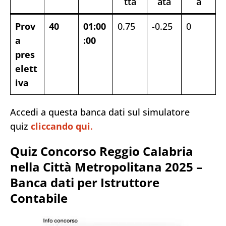
tta
ata
a
Prov
40
01:00
0.75
-0.25
0
a
:00
pres
elett
iva
Accedi a questa banca dati sul simulatore
quiz
cliccando qui
.
Quiz Concorso Reggio Calabria
nella Città Metropolitana 2025 –
Banca dati per Istruttore
Contabile