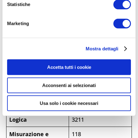
Amministrazione
o
Statistiche
n
Diritto tributario e
1196
e
Marketing
legislazione dei
d
e
tributi locali
l
Mostra dettagli
c
Il sistema dei
25
o
controlli interni ed
n
esterni
Accetta tutti i cookie
s
degli Enti Locali
e
Acconsenti ai selezionati
n
Informatica
1500
s
o
Usa solo i cookie necessari
Inglese
1000
Logica
3211
Misurazione e
118