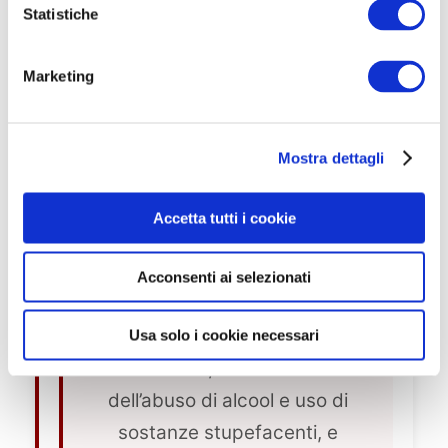
o
Statistiche
uomini / 90 cm donne)
n
e
Marketing
d
e
4
l
Mostra dettagli
c
Accertamenti Psico-Fisici
o
e Attitudinali
n
Accetta tutti i cookie
s
Comprendono visite
e
specialistiche (cardiologiche,
Acconsenti ai selezionati
n
oculistiche, odontoiatriche,
s
o
ORL, psichiatriche), esami di
Usa solo i cookie necessari
laboratorio, accertamento
dell’abuso di alcool e uso di
sostanze stupefacenti, e