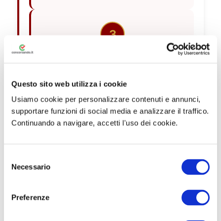
3
Prove di Efficienza Fisica
I candidati idonei dovranno
Questo sito web utilizza i cookie
sostenere
3 esercizi ginnici
(è
Usiamo cookie per personalizzare contenuti e annunci,
richiesto certificato di idoneità
supportare funzioni di social media e analizzare il traffico.
ad attività sportiva agonistica):
Continuando a navigare, accetti l'uso dei cookie.
Corsa piana 1.000 metri (max
4’20” uomini / 5’20” donne)
S
Necessario
e
Piegamenti sulle braccia in 2
l
minuti (min 8 uomini / 6
e
Preferenze
donne)
z
i
Salto in alto (min 120 cm