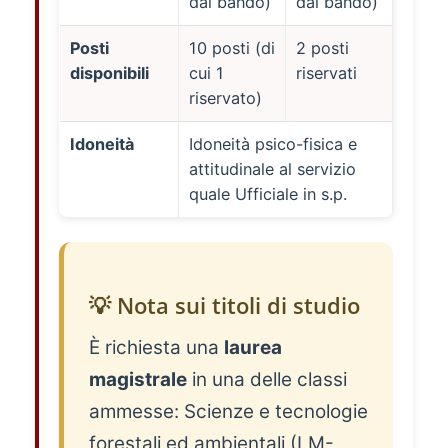
dal bando)
dal bando)
Posti
10 posti (di
2 posti
disponibili
cui 1
riservati
riservato)
Idoneità
Idoneità psico-fisica e
attitudinale al servizio
quale Ufficiale in s.p.
💡 Nota sui titoli di studio
È richiesta una
laurea
magistrale
in una delle classi
ammesse: Scienze e tecnologie
forestali ed ambientali (LM-