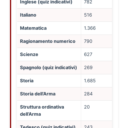
Inglese (quiz indicativi)
782
Italiano
516
Matematica
1.366
Ragionamento numerico
790
Scienze
627
Spagnolo (quiz indicativi)
269
Storia
1.685
Storia dell’Arma
284
Struttura ordinativa
20
dell’Arma
Tedesco (quiz indicativi)
243