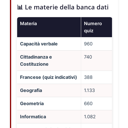
📊 Le materie della banca dati
Materia
Numero
quiz
Capacità verbale
960
Cittadinanza e
740
Costituzione
Francese (quiz indicativi)
388
Geografia
1.133
Geometria
660
Informatica
1.082