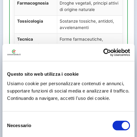
Farmacognosia
Droghe vegetali, principi attivi
di origine naturale
Tossicologia
Sostanze tossiche, antidoti,
avvelenamenti
Tecnica
Forme farmaceutiche,
farmaceutica
preparazioni galeniche,
chimica farmaceutica
Farmacoeconomia
Gestione della farmacia,
economia sanitaria
Questo sito web utilizza i cookie
Legislazione
Normativa del settore
Usiamo cookie per personalizzare contenuti e annunci,
farmaceutica
farmaceutico, dispensazione,
supportare funzioni di social media e analizzare il traffico.
registrazione
Continuando a navigare, accetti l'uso dei cookie.
Diritto sanitario
Legislazione prodotti di
interesse sanitario, SSN
S
Necessario
e
l
🎯 Simulazioni Collettive