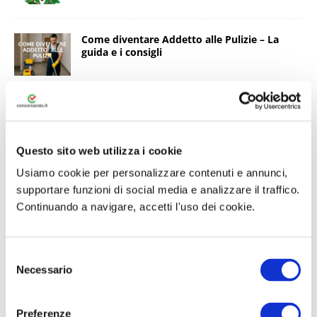
Come diventare Addetto alle Pulizie – La
guida e i consigli
Gruppi Telegram per Concorsi Pubblici: resta
in contatto con gli altri candidati
Questo sito web utilizza i cookie
Usiamo cookie per personalizzare contenuti e annunci,
Concorso Esperti Amministrativi Comune
supportare funzioni di social media e analizzare il traffico.
Giaveno 2026: 2 posti per diplomati
Continuando a navigare, accetti l'uso dei cookie.
Concorso Paistom Capaccio Azienda Speciale
S
per la Formazione di graduatorie: ecco gli
Necessario
e
ammessi e la data della prova
l
e
Preferenze