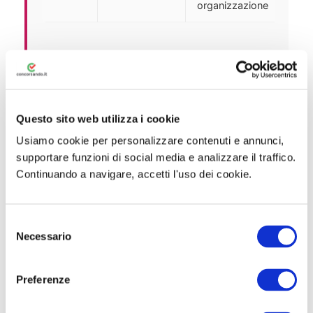
organizzazione
Parità di Genere nei Concorsi
Inoltre, la riforma ha introdotto l’obbligo per
ogni bando di indicare la
percentuale di
Questo sito web utilizza i cookie
rappresentatività dei generi
. Se il
Usiamo cookie per personalizzare contenuti e annunci,
differenziale supera il 30%, si applica un
supportare funzioni di social media e analizzare il traffico.
titolo di preferenza
a parità di punteggio a
Continuando a navigare, accetti l'uso dei cookie.
favore del genere meno rappresentato. Di
conseguenza, anche la composizione delle
S
commissioni esaminatrici deve rispettare
Necessario
e
l’equilibrio di genere.
l
e
Preferenze
z
i