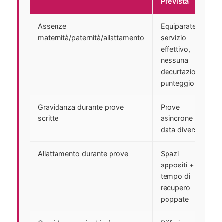
Prevista
la nostra guida sui
Titoli di
Preferenza
.
Assenze
Equiparate a
maternità/paternità/allattamento
servizio
effettivo,
nessuna
decurtazione
punteggio
Gravidanza durante prove
Prove
scritte
asincrone in
data diversa
Allattamento durante prove
Spazi
appositi +
tempo di
recupero
poppate