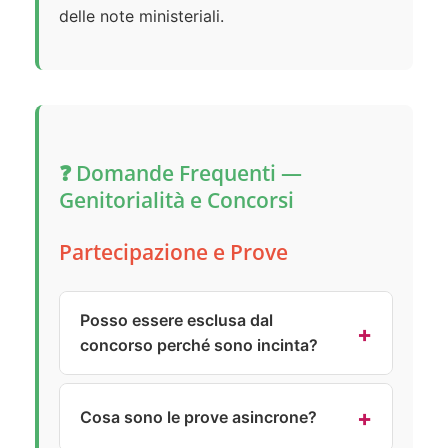
delle note ministeriali.
❓ Domande Frequenti —
Genitorialità e Concorsi
Partecipazione e Prove
Posso essere esclusa dal
concorso perché sono incinta?
Assolutamente no.
L’Art. 7, c. 7 del
DPR 487/1994 stabilisce chiaramente
Cosa sono le prove asincrone?
che “in nessun caso il ricorrere delle