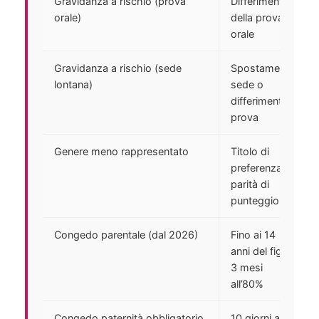
Gravidanza a rischio (prova
Differimento
orale)
della prova
orale
Gravidanza a rischio (sede
Spostamento
lontana)
sede o
differimento
prova
Genere meno rappresentato
Titolo di
preferenza a
parità di
punteggio
Congedo parentale (dal 2026)
Fino ai 14
anni del figlio,
3 mesi
all’80%
Congedo paternità obbligatorio
10 giorni al