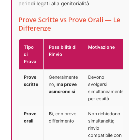
periodi legati alla genitorialità.
Prove Scritte vs Prove Orali — Le
Differenze
Tipo
Possibilità di
Motivazione
di
Rinvio
Prova
Prove
Generalmente
Devono
scritte
no,
ma prove
svolgersi
asincrone sì
simultaneamente
per equità
Prove
Sì
, con breve
Non richiedono
orali
differimento
simultaneità;
rinvio
compatibile con