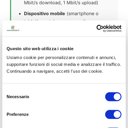
Mbit/s download, 1 Mbit/s upload)
Dispositivo mobile
(smartphone o
tablet) con telecamera per il
monitoraggio ambientale
Documento di identità
valido (originale,
non screenshot o documenti digitali)
Questo sito web utilizza i cookie
Usiamo cookie per personalizzare contenuti e annunci,
supportare funzioni di social media e analizzare il traffico.
⚠️ Attenzione:
Non sono accettati
Continuando a navigare, accetti l'uso dei cookie.
screenshot, foto del documento o
documenti digitali su IT-Wallet
dell’app IO per l’identificazione. È
S
Necessario
e
richiesto l’originale del documento.
l
e
Preferenze
z
i