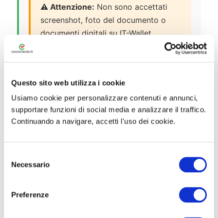
⚠️ Attenzione:
Non sono accettati
screenshot, foto del documento o
documenti digitali su IT-Wallet
dell’app IO per l’identificazione. È
richiesto l’originale del documento.
Questo sito web utilizza i cookie
Usiamo cookie per personalizzare contenuti e annunci,
Esonero dalla Prova
supportare funzioni di social media e analizzare il traffico.
Continuando a navigare, accetti l'uso dei cookie.
Sono esonerati dal superamento della
prova valutativa coloro che possiedono i
requisiti di professionalità previsti
S
dall’articolo 4 del D.M. 472/1998 o
Necessario
e
dall’articolo 2, comma 3, del D.M.
l
206/2008.
e
Preferenze
z
i