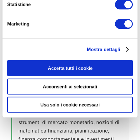
o
Statistiche
n
e
Marketing
d
📚 Materie d’Esame
e
l
La prova valutativa verte su
5 aree
Mostra dettagli
c
tematiche
con i seguenti argomenti:
o
n
A) Matematica Finanziaria, Mercati e
Accetta tutti i cookie
s
Strumenti (19 quesiti)
e
Acconsenti ai selezionati
n
Analisi di scenario, costruzione del
s
portafoglio, fondi comuni di investimento,
o
Usa solo i cookie necessari
futures, opzioni, strumenti derivati, swap,
titoli azionari, obbligazionari e strutturati,
strumenti di mercato monetario, nozioni di
matematica finanziaria, pianificazione,
finanza comportamentale e investimenti