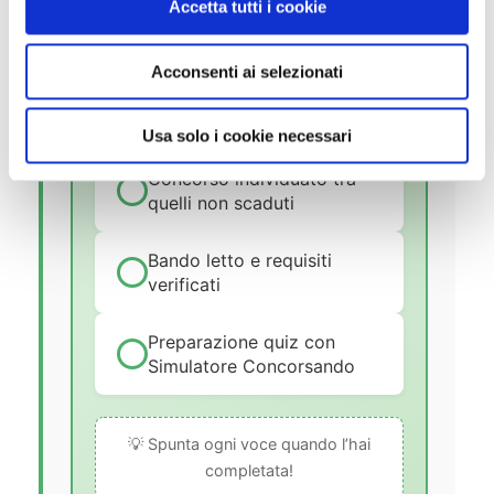
Accetta tutti i cookie
PEC attiva per le
s
comunicazioni ufficiali
e
Acconsenti ai selezionati
n
Titolo di studio adeguato al
s
profilo scelto
o
Usa solo i cookie necessari
Concorso individuato tra
quelli non scaduti
Bando letto e requisiti
verificati
Preparazione quiz con
Simulatore Concorsando
💡 Spunta ogni voce quando l’hai
completata!