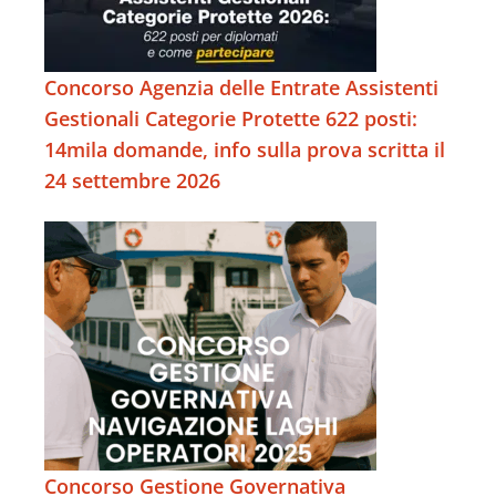
Concorso Agenzia delle Entrate Assistenti
Gestionali Categorie Protette 622 posti:
14mila domande, info sulla prova scritta il
24 settembre 2026
Concorso Gestione Governativa