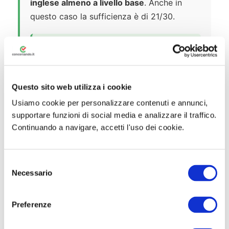
inglese almeno a livello base
. Anche in
questo caso la sufficienza è di 21/30.
📅 Diario delle prove:
Le date e la
sede di svolgimento delle prove
verranno comunicate esclusivamente
Questo sito web utilizza i cookie
tramite avviso sul sito istituzionale
dell’ASST Melegnano e Martesana,
Usiamo cookie per personalizzare contenuti e annunci,
sezione “bandi di concorso”, nei
supportare funzioni di social media e analizzare il traffico.
termini previsti dalla normativa
Continuando a navigare, accetti l'uso dei cookie.
vigente. I candidati assenti saranno
considerati rinunciatari a prescindere
S
dalla causa dell’assenza.
Necessario
e
l
e
Preferenze
z
i