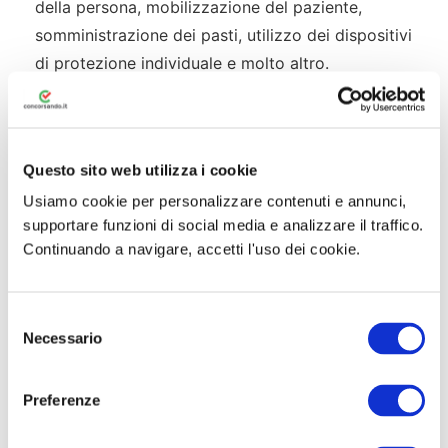
della persona, mobilizzazione del paziente,
somministrazione dei pasti, utilizzo dei dispositivi
di protezione individuale e molto altro.
Prepararsi adeguatamente alla prova pratica è
fondamentale per superare la selezione. Puoi
trovare una guida completa su come affrontare
Questo sito web utilizza i cookie
questa fase nella nostra risorsa dedicata:
Usiamo cookie per personalizzare contenuti e annunci,
supportare funzioni di social media e analizzare il traffico.
Come superare la prova pratica OSS →
Continuando a navigare, accetti l'uso dei cookie.
S
Necessario
e
🚀 Risorse per la Preparazione
l
e
Preferenze
Strumenti Concorsando.it per prepararti al
z
i
meglio ai concorsi OSS: