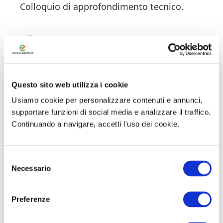
Colloquio di approfondimento tecnico.
3
Graduatoria
✅ Approvata il 31/03/2026
Graduatoria finale di merito provvisoria
Questo sito web utilizza i cookie
approvata. 3 candidati risultano vincitori.
Usiamo cookie per personalizzare contenuti e annunci,
supportare funzioni di social media e analizzare il traffico.
Continuando a navigare, accetti l'uso dei cookie.
👮 Agente di Vigilanza
S
1
Necessario
e
l
Prove di Efficienza Fisica
e
Preferenze
Test fisici per verificare l’idoneità al
z
servizio.
i