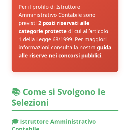
Per il profilo di Istruttore
Amministrativo Contabile sono
previsti
2 posti riservati alle
categorie protette
di cui all’articolo
1 della Legge 68/1999. Per maggiori
informazioni consulta la nostra
guida
alle riserve nei concorsi pubblici
.
📚 Come si Svolgono le
Selezioni
🎓 Istruttore Amministrativo
Contabile