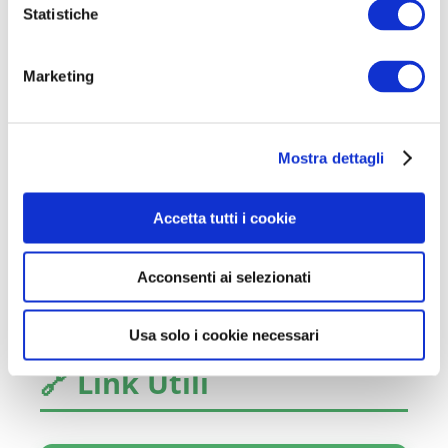
o
Statistiche
n
2
e
Marketing
d
Prova Scritta
e
Quesiti sulle materie del profilo.
l
Mostra dettagli
c
o
n
3
Accetta tutti i cookie
s
Prova Orale
e
Acconsenti ai selezionati
n
Colloquio finale di valutazione.
s
o
Usa solo i cookie necessari
🔗 Link Utili