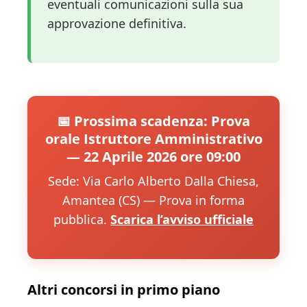
eventuali comunicazioni sulla sua
approvazione definitiva.
📅 Prossima scadenza: Prova
orale Istruttore Amministrativo
— 22 Aprile 2026 ore 09:00
Sede: Via Carlo Alberto Dalla Chiesa,
Amantea (CS) — Prova in forma
pubblica.
Scarica l’avviso ufficiale
Altri concorsi in primo piano