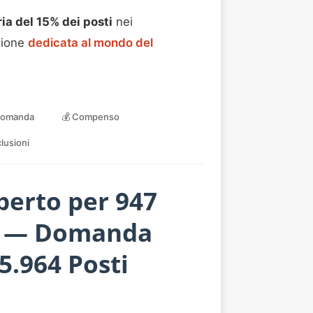
ia del 15% dei posti
nei
zione
dedicata al mondo del
Domanda
💰 Compenso
lusioni
perto per 947
li) — Domanda
5.964 Posti