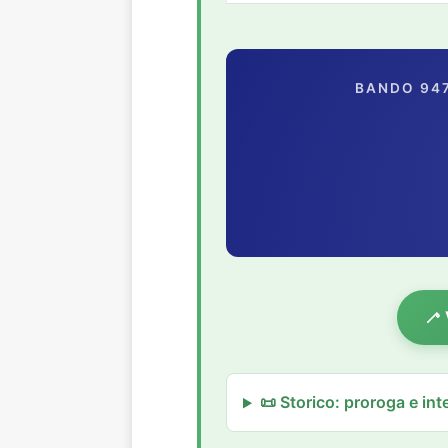
BANDO 947
🦯 
📜 Storico: proroga e in