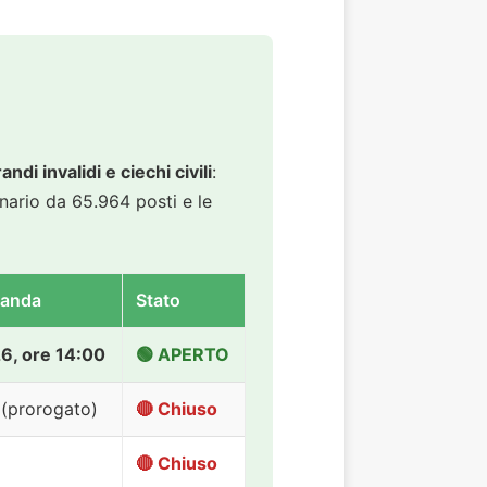
i invalidi e ciechi civili
:
inario da 65.964 posti e le
manda
Stato
6, ore 14:00
🟢 APERTO
 (prorogato)
🔴 Chiuso
🔴 Chiuso