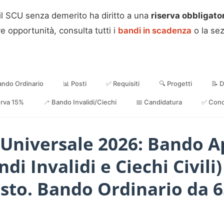
il SCU senza demerito ha diritto a una
riserva obbligator
re opportunità, consulta tutti i
bandi in scadenza
o la se
ando Ordinario
📊 Posti
✅ Requisiti
🔍 Progetti
📝 
erva 15%
🦯 Bando Invalidi/Ciechi
📅 Candidatura
✅ Conc
e Universale 2026: Bando A
ndi Invalidi e Ciechi Civi
osto. Bando Ordinario da 6