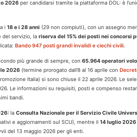
to 2026
per candidarsi tramite la piattaforma DOL: è l’u
a i
18 e i 28 anni
(29 non compiuti), con un assegno men
 del servizio, la
riserva del 15% dei posti nei concorsi p
icata:
Bando 947 posti grandi invalidi e ciechi civili
.
econdo più grande di sempre, con
65.964 operatori volo
rile 2026
(termine prorogato dall’8 al 16 aprile con
Decret
mozione Italia) si sono chiuse il 22 aprile 2026. Le sele
2026. Le informazioni su requisiti, posti e compenso resta
simi bandi.
026:
la
Consulta Nazionale per il Servizio Civile Univer
uativi e aggiornamenti sul SCU), mentre il
14 luglio 2026
vii del 13 maggio 2026 per gli enti.