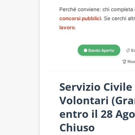
Perché conviene: chi completa 
concorsi pubblici
. Se cerchi alt
lavoro
.
🟢 Bando Aperto
📋 B
🏆 Ris
Servizio Civil
Volontari (Gra
entro il 28 Ag
Chiuso