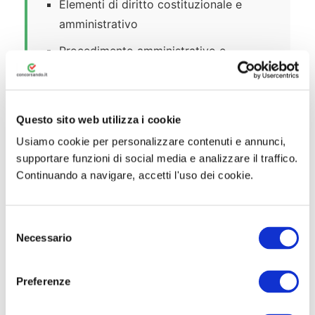
Elementi di diritto costituzionale e
amministrativo
Procedimento amministrativo e
documentazione amministrativa
Codice dell’Amministrazione digitale
Questo sito web utilizza i cookie
Diritto di accesso e privacy
Usiamo cookie per personalizzare contenuti e annunci,
Anticorruzione e trasparenza
supportare funzioni di social media e analizzare il traffico.
Continuando a navigare, accetti l'uso dei cookie.
Contratti pubblici (appalti e
concessioni)
Ordinamento degli Enti Locali (D.lgs
S
Necessario
e
267/2000)
l
Ordinamento contabile e finanziario
e
Preferenze
degli Enti Locali
z
i