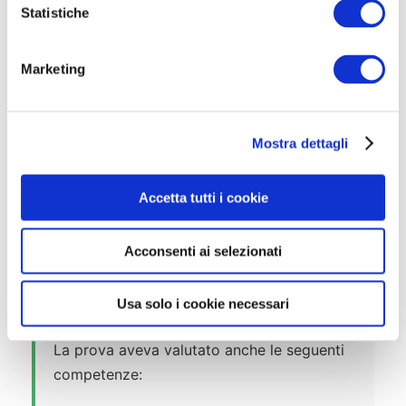
Tributi locali
o
Statistiche
n
Pubblico impiego
e
Marketing
Servizi pubblici locali
d
e
Performance e controlli negli Enti Locali
l
Delitti contro la PA e responsabilità dei
Mostra dettagli
c
pubblici dipendenti
o
n
Accetta tutti i cookie
Sicurezza sul lavoro
s
e
Lingua inglese (livello base)
Acconsenti ai selezionati
n
Competenze informatiche
s
o
Usa solo i cookie necessari
Competenze Trasversali Valutate
La prova aveva valutato anche le seguenti
competenze: