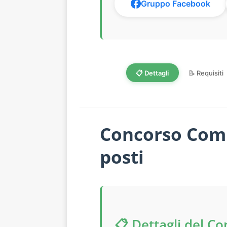
Gruppo Facebook
📋 Dettagli
📝 Requisiti
Concorso Comun
posti
📋 Dettagli del C