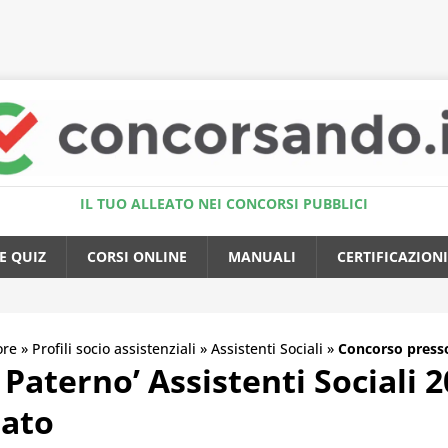
Accedi al Simulatore Quiz
IL TUO ALLEATO NEI CONCORSI PUBBLICI
E QUIZ
CORSI ONLINE
MANUALI
CERTIFICAZIONI
ore
»
Profili socio assistenziali
»
Assistenti Sociali
»
Concorso press
terno’ Assistenti Sociali 20
ato