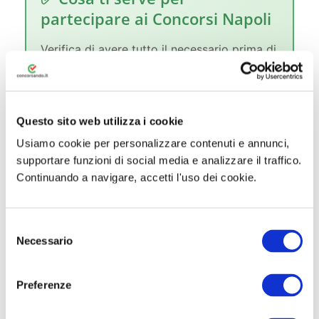
partecipare ai Concorsi Napoli
Verifica di avere tutto il necessario prima di
candidarti:
SPID, CIE o CNS per accedere ai
Questo sito web utilizza i cookie
portali
Usiamo cookie per personalizzare contenuti e annunci,
supportare funzioni di social media e analizzare il traffico.
PEC attiva per le comunicazioni
Continuando a navigare, accetti l'uso dei cookie.
ufficiali
Titolo di studio richiesto dal bando
S
Necessario
e
Bando scaricato e requisiti verificati
l
e
Preferenze
Domanda presentata entro la
z
scadenza
i