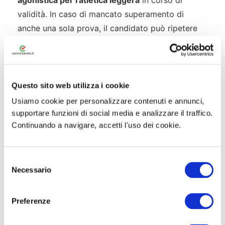
agonistica per l’atletica leggera
in corso di
validità. In caso di mancato superamento di
anche una sola prova, il candidato può ripetere
l’intero ciclo una sola volta; al secondo
insuccesso è escluso dalla selezione.
Prova Scritta
Questo sito web utilizza i cookie
Usiamo cookie per personalizzare contenuti e annunci,
Ammessi alle prove scritte sono i candidati che
supportare funzioni di social media e analizzare il traffico.
hanno superato le prove fisiche. La prova verte
Continuando a navigare, accetti l'uso dei cookie.
sulle materie del programma d’esame (vedi
sezione dedicata) attraverso la risoluzione di
quesiti teorico-pratici e la redazione di atti
S
Necessario
e
relativi alle funzioni di Polizia Locale. La soglia
l
minima di ammissione alla prova orale è
21/30
.
e
Durante la prova è vietato l’uso di testi, cellulari o
Preferenze
z
altri dispositivi elettronici non espressamente
i