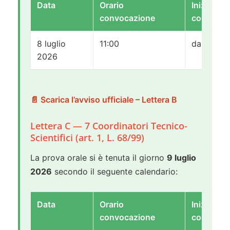
Data
Orario
Iniziali
convocazione
cognomi
8 luglio
11:00
da I a H
2026
📄 Scarica l’avviso ufficiale – Lettera B
Lettera C — 7 Coordinatori Tecnico-
Scientifici (art. 1, L. 68/99)
La prova orale si è tenuta il giorno
9 luglio
2026
secondo il seguente calendario:
Data
Orario
Iniziali
convocazione
cognomi