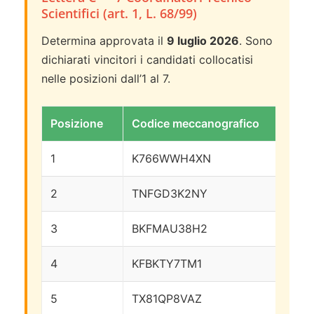
Scientifici (art. 1, L. 68/99)
Determina approvata il
9 luglio 2026
. Sono
dichiarati vincitori i candidati collocatisi
nelle posizioni dall’1 al 7.
Posizione
Codice meccanografico
Pu
1
K766WWH4XN
11
2
TNFGD3K2NY
10
3
BKFMAU38H2
10
4
KFBKTY7TM1
10
5
TX81QP8VAZ
94