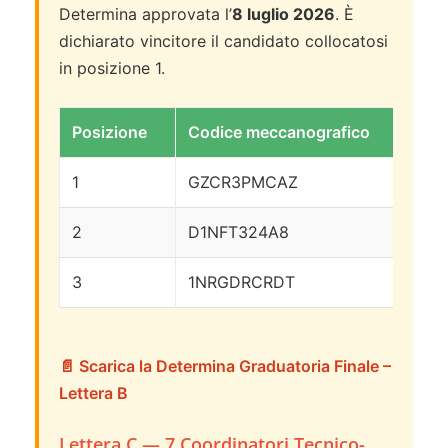
Determina approvata l’
8 luglio 2026
. È
dichiarato vincitore il candidato collocatosi
in posizione 1.
Posizione
Codice meccanografico
Pu
1
GZCR3PMCAZ
11
2
D1NFT324A8
75
3
1NRGDRCRDT
71
📄 Scarica la Determina Graduatoria Finale –
Lettera B
Lettera C — 7 Coordinatori Tecnico-