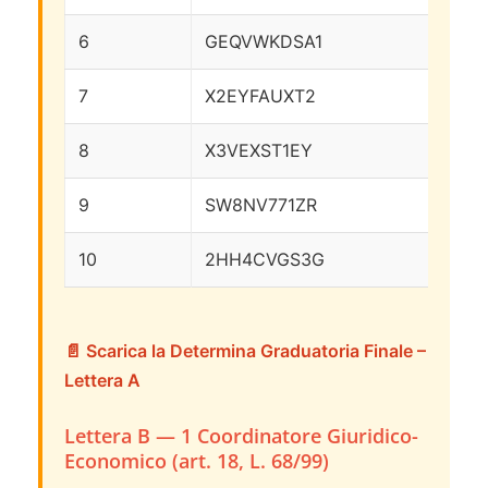
6
GEQVWKDSA1
8
7
X2EYFAUXT2
85
8
X3VEXST1EY
83
9
SW8NV771ZR
82
10
2HH4CVGS3G
78
📄 Scarica la Determina Graduatoria Finale –
Lettera A
Lettera B — 1 Coordinatore Giuridico-
Economico (art. 18, L. 68/99)