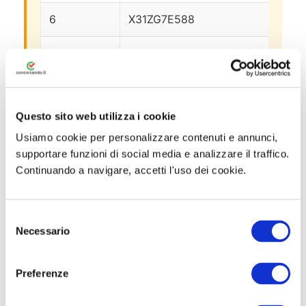
6
X31ZG7E588
91
7
RY88GN8NM1
8
📄 Scarica la Determina Graduatoria Finale –
Questo sito web utilizza i cookie
Lettera C
Usiamo cookie per personalizzare contenuti e annunci,
supportare funzioni di social media e analizzare il traffico.
Lettera D — 2 Coordinatori Tecnico-
Continuando a navigare, accetti l'uso dei cookie.
Scientifici (art. 18, L. 68/99)
Determina approvata l’
8 luglio 2026
. Sono
S
dichiarati vincitori i candidati collocatisi
Necessario
e
nelle posizioni 1 e 2.
l
e
Preferenze
z
Posizione
Codice meccanografico
Pu
i