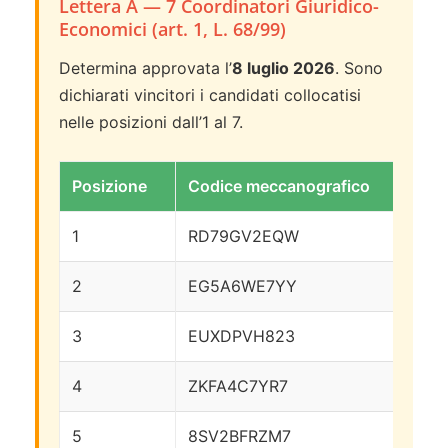
Lettera A — 7 Coordinatori Giuridico-
Economici (art. 1, L. 68/99)
Determina approvata l’
8 luglio 2026
. Sono
dichiarati vincitori i candidati collocatisi
nelle posizioni dall’1 al 7.
Posizione
Codice meccanografico
Pu
1
RD79GV2EQW
13
2
EG5A6WE7YY
11
3
EUXDPVH823
98
4
ZKFA4C7YR7
98
5
8SV2BFRZM7
9