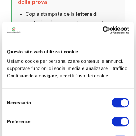
della prova
Copia stampata della
lettera di
partecipazione
ricevuta via email da
noreply@concorsismart.it
Documento di riconoscimento in corso
di validità
in originale con fotografia
Questo sito web utilizza i cookie
Usiamo cookie per personalizzare contenuti e annunci,
supportare funzioni di social media e analizzare il traffico.
⚠️ Cause di esclusione:
È vietato
Continuando a navigare, accetti l'uso dei cookie.
l’uso di telefoni cellulari, tablet
personali, auricolari, calcolatrici o
qualsiasi dispositivo elettronico. È
S
Necessario
vietato consultare manoscritti, libri o
e
l
pubblicazioni di qualsiasi tipo. Non
e
sono consentite assenze temporanee
Preferenze
z
per recarsi ai servizi durante la prova.
i