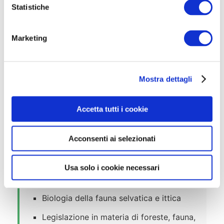
Chi non si presenterà nel giorno, ora e
o
Statistiche
sede stabiliti sarà considerato
n
rinunciatario.
e
Marketing
d
e
l
Materie della prova scritta e orale
Mostra dettagli
c
o
Geografia fisica della Provincia di Trento
n
Accetta tutti i cookie
Aree forestali e aree protette della
s
Provincia di Trento
e
Acconsenti ai selezionati
n
Botanica, selvicoltura e gestione
s
forestale
o
Usa solo i cookie necessari
Assestamento forestale
Biologia della fauna selvatica e ittica
Legislazione in materia di foreste, fauna,