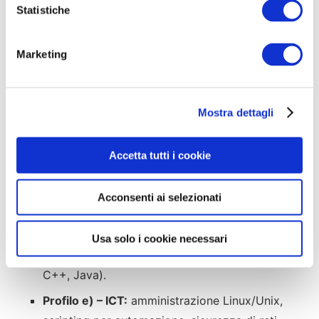
o
Statistiche
Profilo b) – Comunicazione scientifica:
n
comunicazione della scienza, terminologia
e
Marketing
d
sulla riduzione del rischio di disastri naturali.
e
Profilo c) – Elettronica e ROV:
elettronica
l
generale, metrologia e strumentazione da
Mostra dettagli
c
laboratorio, cavi elettrici e di trasmissione,
o
n
sensori di grandezze fisiche, impianti
Accetta tutti i cookie
s
marittimi.
e
Profilo d) – Geodesia:
tecniche di
Acconsenti ai selezionati
n
monitoraggio geodetico, strumentazione
s
o
geodetica, acquisizione e visualizzazione dati,
Usa solo i cookie necessari
linguaggi di programmazione (Python, Perl, C,
C++, Java).
Profilo e) – ICT:
amministrazione Linux/Unix,