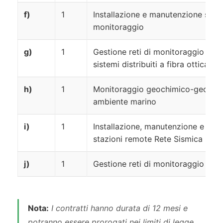
f)
1
Installazione e manutenzione siste
monitoraggio
g)
1
Gestione reti di monitoraggio geof
sistemi distribuiti a fibra ottica
h)
1
Monitoraggio geochimico-geofisic
ambiente marino
i)
1
Installazione, manutenzione e ges
stazioni remote Rete Sismica Nazi
j)
1
Gestione reti di monitoraggio geof
Nota:
I contratti hanno durata di 12 mesi e
potranno essere prorogati nei limiti di legge,