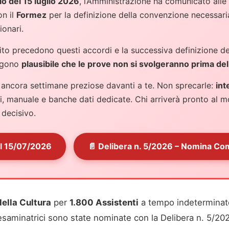
o del 15 luglio 2026
, l’Amministrazione ha comunicato all
on il
Formez
per la definizione della convenzione necessaria
ionari.
lito precedono questi accordi e la successiva definizione de
engono
plausibile che le prove non si svolgeranno prima de
ancora settimane preziose davanti a te. Non sprecarle:
int
, manuale e banche dati dedicate. Chi arriverà pronto al m
 decisivo.
el 15/07/2026
📄 Delibera n. 5/2026 – Nomina Co
della Cultura
per
1.800 Assistenti
a tempo indeterminato 
saminatrici sono state nominate con la Delibera n. 5/20