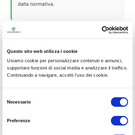
dalla normativa.
📝 Requisiti di Partecipazione
Questo sito web utilizza i cookie
Usiamo cookie per personalizzare contenuti e annunci,
Requisiti Generali
supportare funzioni di social media e analizzare il traffico.
Continuando a navigare, accetti l'uso dei cookie.
Cittadinanza italiana o di uno Stato
membro UE (o altre categorie ammesse)
S
Maggiore età
Necessario
e
Godimento dei diritti civili e politici
l
e
Preferenze
Non essere stati destituiti, dispensati o
z
licenziati dalla P.A.
i