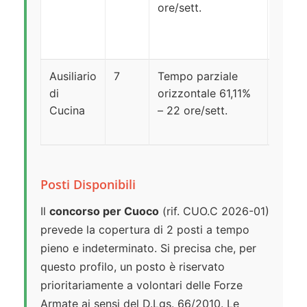
ore/sett.
Espert
B-B1)
Ausiliario
7
Tempo parziale
Area 
di
orizzontale 61,11%
(ex ca
Cucina
– 22 ore/sett.
Posti Disponibili
Il
concorso per Cuoco
(rif. CUO.C 2026-01)
prevede la copertura di 2 posti a tempo
pieno e indeterminato. Si precisa che, per
questo profilo, un posto è riservato
prioritariamente a volontari delle Forze
Armate ai sensi del D.Lgs. 66/2010. Le