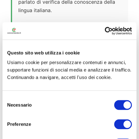
parlato di verifica della conoscenza della
lingua italiana.
Eventuale Preselezione
Se il numero di domande pervenute è
superiore a 30, la Commissione
Questo sito web utilizza i cookie
Giudicatrice potrà disporre una prova
Usiamo cookie per personalizzare contenuti e annunci,
preselettiva scritta, anche a quiz, vertente
supportare funzioni di social media e analizzare il traffico.
sulle materie del bando. La soglia di
Continuando a navigare, accetti l'uso dei cookie.
ammissione alla prova teorico-pratica è di
almeno
21/30
. Il punteggio della
preselezione non concorre alla graduatoria
S
di merito finale.
Necessario
e
l
Prova Teorico-Pratica
e
Preferenze
z
È la prova determinante ai fini della
i