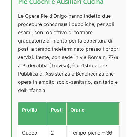
Pie Cuochi e Ausiliari Cucina
Le Opere Pie d’Onigo hanno indetto due
procedure concorsuali pubbliche, per soli
esami, con l’obiettivo di formare
graduatorie di merito per la copertura di
posti a tempo indeterminato presso i propri
servizi. L’ente, con sede in via Roma n. 77/a
a Pederobba (Treviso), è un’Istituzione
Pubblica di Assistenza e Beneficenza che
opera in ambito socio-sanitario, sanitario e
dell’infanzia.
Profilo
Posti
Orario
Inqua
CCNL
Cuoco
2
Tempo pieno – 36
Area 