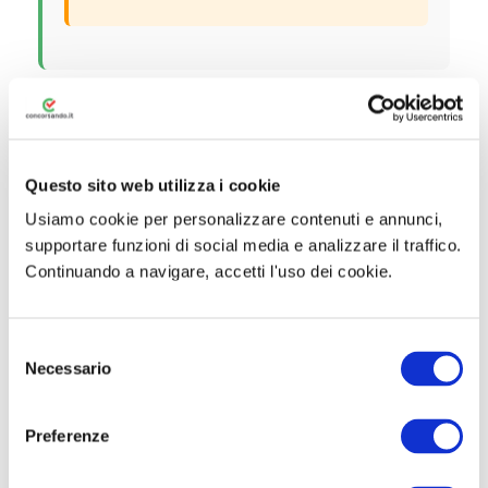
🎯 Prove d’Esame
Questo sito web utilizza i cookie
Usiamo cookie per personalizzare contenuti e annunci,
La selezione prevede una
sola prova
supportare funzioni di social media e analizzare il traffico.
scritta
, svolta in presenza con
Continuando a navigare, accetti l'uso dei cookie.
strumentazione digitale con l’ausilio di una
Società specializzata in selezione del
S
personale.
Necessario
e
l
Prova Scritta
e
Preferenze
La prova scritta si terrà il
4 giugno 2026
e
z
consiste nello svolgimento di quesiti a
i