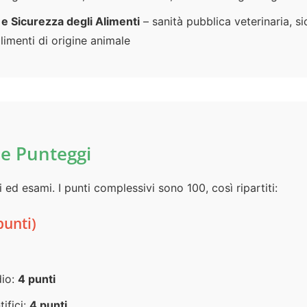
e Sicurezza degli Alimenti
– sanità pubblica veterinaria, s
alimenti di origine animale
 e Punteggi
i ed esami. I punti complessivi sono 100, così ripartiti:
punti)
dio:
4 punti
tifici:
4 punti