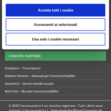
o
Esami di abilitazione
n
Mappa del sito
Accetta tutti i cookie
s
Informativa gestione cookie
e
Acconsenti ai selezionati
Termini e condizioni di utilizzo del simulatore
n
s
Informativa privacy
o
Usa solo i cookie necessari
Preferenze Privacy
I NOSTRI PARTNER
Emplaion – Trova lavoro
Edizioni Simone – Manuali per Concorsi Pubblici
Docenti.it – Servizi mondo scuola
BusToGo – Bus per concorsi pubblici
© 2026 Concorsando.it è un marchio registrato - Tutti i diritti sono
riservati - Concorsando S.r.l. - Sede legale Via Miguel Cervantes de