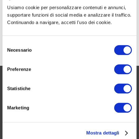
Poste Italiane Scorrimenti e Assunzioni ex
Usiamo cookie per personalizzare contenuti e annunci,
CTD: graduatorie per Postini
supportare funzioni di social media e analizzare il traffico.
Continuando a navigare, accetti l'uso dei cookie.
Voto minimo Poste Italiane – Per le
assunzioni dei postini e portalettere
S
Necessario
e
l
e
Preferenze
z
UN PO’ DI NOI
i
o
Statistiche
Chi siamo
n
Contattaci
e
Marketing
d
Servizi utili
e
Promozioni attive
l
Trova un lavoro
Mostra dettagli
c