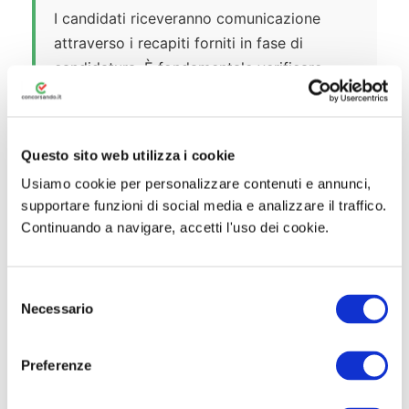
I candidati riceveranno comunicazione
attraverso i recapiti forniti in fase di
candidatura. È fondamentale verificare
regolarmente la propria casella email
(compresa la posta indesiderata) e
mantenere aggiornati i propri contatti. Le
Questo sito web utilizza i cookie
comunicazioni ufficiali potrebbero arrivare
Usiamo cookie per personalizzare contenuti e annunci,
anche tramite
PEC (Posta Elettronica
supportare funzioni di social media e analizzare il traffico.
Certificata)
per i candidati che l’hanno
Continuando a navigare, accetti l'uso dei cookie.
indicata.
S
⚠️ Attenzione:
Chi viene convocato
Necessario
e
deve rispondere entro i termini
l
indicati nella comunicazione. Il
e
Preferenze
mancato riscontro nei tempi previsti
z
può comportare la decadenza dalla
i