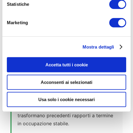
graduatoria e il passaggio al
o
Statistiche
candidato successivo.
n
e
Marketing
d
e
l
Mostra dettagli
c
o
💼 Tipologia Contrattuale e
n
Accetta tutti i cookie
Mansioni
s
e
Acconsenti ai selezionati
n
Le 600 posizioni prevedono l’assunzione
s
con contratto a tempo indeterminato
o
presso la Rete Portalettere di Poste Italiane.
Usa solo i cookie necessari
Si tratta di stabilizzazioni definitive che
trasformano precedenti rapporti a termine
in occupazione stabile.