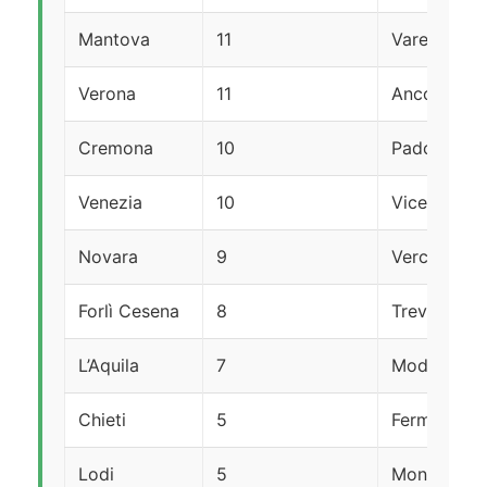
Mantova
11
Varese
Verona
11
Ancona
Cremona
10
Padova
Venezia
10
Vicenza
Novara
9
Vercelli
Forlì Cesena
8
Treviso
L’Aquila
7
Modena
Chieti
5
Fermo
Lodi
5
Monza Bria