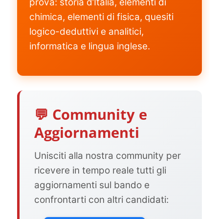
prova: storia d’Italia, elementi di
chimica, elementi di fisica, quesiti
logico-deduttivi e analitici,
informatica e lingua inglese.
💬 Community e
Aggiornamenti
Unisciti alla nostra community per
ricevere in tempo reale tutti gli
aggiornamenti sul bando e
confrontarti con altri candidati: