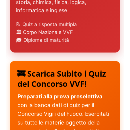
storia, chimica, fisica, logica,
informatica e inglese
📝 Quiz a risposta multipla
🏛️ Corpo Nazionale VVF
🎓 Diploma di maturità
🚒 Scarica Subito i Quiz
del Concorso VVF!
Preparati alla prova preselettiva
con la banca dati di quiz per il
Concorso Vigili del Fuoco. Esercitati
su tutte le materie oggetto della