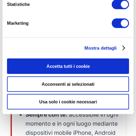
o
Statistiche
n
e
💻 Perché usare il
Marketing
d
Simulatore Quiz
e
l
Concorsando
Mostra dettagli
c
o
Il Simulatore Quiz Concorsando è lo
n
Accetta tutti i cookie
strumento ideale per prepararti alla
s
e
prova preselettiva. In particolare è:
Acconsenti ai selezionati
n
s
Multipiattaforma:
utilizzabile via
o
web attraverso qualsiasi PC;
Usa solo i cookie necessari
Sempre con te:
accessibile in ogni
momento e in ogni luogo mediante
dispositivi mobile iPhone, Android