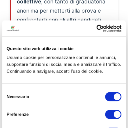
collettive
, con tanto di graduatoria
anonima per metterti alla prova e
confrontarti con gli altri candidati
nelle stesse condizioni della prova
reale:
Questo sito web utilizza i cookie
Descrizione
Domande
Tempo
Risposta
Usiamo cookie per personalizzare contenuti e annunci,
totale
corretta
supportare funzioni di social media e analizzare il traffico.
Continuando a navigare, accetti l'uso dei cookie.
Prova
40
00:40:00
+1
preliminare
S
Necessario
e
🏆 Accedi alla banca dati
l
e
sul Simulatore
Preferenze
z
i