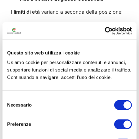
I
limiti di età
variano a seconda della posizione:
Vigile del Fuoco
: dai 18 ai 25 anni (26 NON
compiuti)
Operatore
: dai 18 ai 44 anni (45 NON
Questo sito web utilizza i cookie
compiuti)
Usiamo cookie per personalizzare contenuti e annunci,
Ispettore Antincendi
: dai 18 ai 29 anni (30
supportare funzioni di social media e analizzare il traffico.
NON compiuti)
Continuando a navigare, accetti l'uso dei cookie.
Ispettore Logistico Gestionale
: dai 18 ai 44
anni (45 NON compiuti)
S
Necessario
e
Vice Direttore Logistico Gestionale
: dai 18 ai
l
44 anni (45 NON compiuti)
e
Preferenze
z
Il
titolo di studio
richiesto per partecipare al
i
Concorso Vigili del Fuoco
è un diploma di scuola